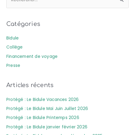
R
e
c
Catégories
h
e
Bidule
r
Collège
c
Financement de voyage
h
Presse
e
r
Articles récents
:
Protégé : Le Bidule Vacances 2026
Protégé : Le Bidule Mai Juin Juillet 2026
Protégé : Le Bidule Printemps 2026
Protégé : Le Bidule janvier février 2026