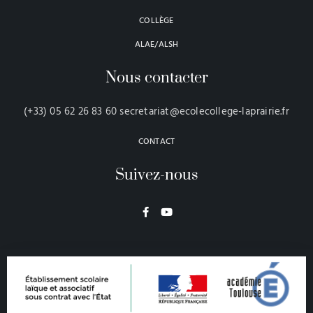
COLLÈGE
ALAE/ALSH
Nous contacter
(+33) 05 62 26 83 60 secretariat@ecolecollege-laprairie.fr
CONTACT
Suivez-nous
F
Y
a
o
c
u
e
t
b
u
o
b
o
e
k
-
f