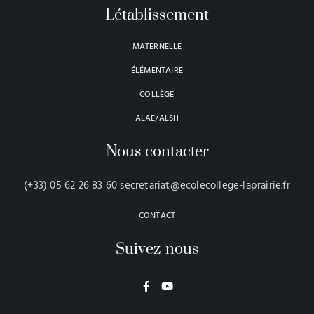
L'établissement
MATERNELLE
ÉLÉMENTAIRE
COLLÈGE
ALAE/ALSH
Nous contacter
(+33) 05 62 26 83 60 secretariat@ecolecollege-laprairie.fr
CONTACT
Suivez-nous
F
Y
a
o
c
u
e
t