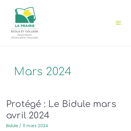
Aller
Cookies management panel
Men
au
contenu
prin
Mars 2024
Protégé : Le Bidule mars
avril 2024
Bidule
/
11 mars 2024