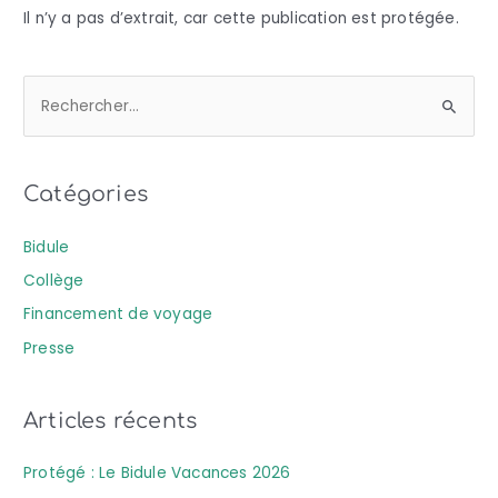
Il n’y a pas d’extrait, car cette publication est protégée.
R
e
c
Catégories
h
e
Bidule
r
Collège
c
Financement de voyage
h
Presse
e
r
Articles récents
:
Protégé : Le Bidule Vacances 2026