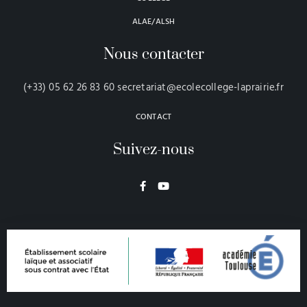
ALAE/ALSH
Nous contacter
(+33) 05 62 26 83 60 secretariat@ecolecollege-laprairie.fr
CONTACT
Suivez-nous
F
Y
a
o
c
u
e
t
b
u
o
b
o
e
k
-
f