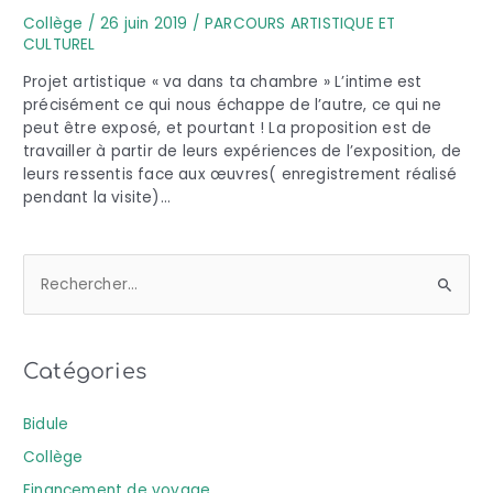
Collège
/
26 juin 2019
/
PARCOURS ARTISTIQUE ET
CULTUREL
Projet artistique « va dans ta chambre » L’intime est
précisément ce qui nous échappe de l’autre, ce qui ne
peut être exposé, et pourtant ! La proposition est de
travailler à partir de leurs expériences de l’exposition, de
leurs ressentis face aux œuvres( enregistrement réalisé
pendant la visite)…
R
e
c
Catégories
h
e
Bidule
r
Collège
c
Financement de voyage