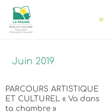
Aller
Cookies management panel
Men
au
contenu
prin
Juin 2019
PARCOURS ARTISTIQUE
ET CULTUREL « Va dans
ta chambre »