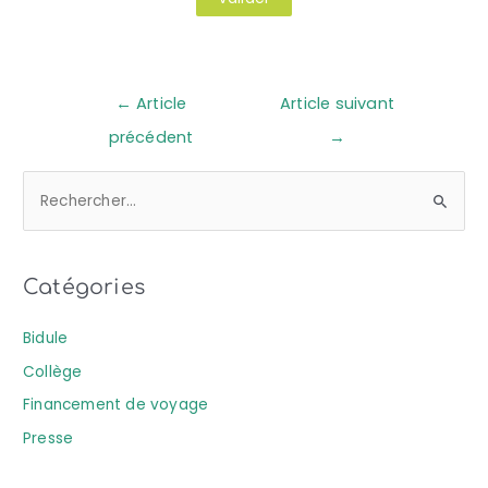
←
Article
Article suivant
précédent
→
R
e
c
Catégories
h
e
Bidule
r
Collège
c
Financement de voyage
h
Presse
e
r