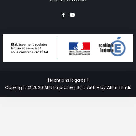
F
Y
a
o
c
u
e
t
b
u
o
b
o
e
k
-
f
| Mentions légales |
Copyright © 2026 AEN La prairie | Built with
♥
by
Ahlam Fridi
.