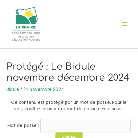
Aller
Cookies management panel
Men
au
contenu
prin
Navigation
de
l’article
Protégé : Le Bidule
novembre décembre 2024
Bidule
/
14 novembre 2024
Ce contenu est protégé par un mot de passe. Pour le
voir, veuillez saisir votre mot de passe ci-dessous :
Mot de passe :