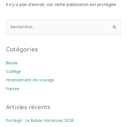
Il n’y a pas d’extrait, car cette publication est protégée.
R
e
c
Catégories
h
e
Bidule
r
Collège
c
Financement de voyage
h
Presse
e
r
Articles récents
:
Protégé : Le Bidule Vacances 2026