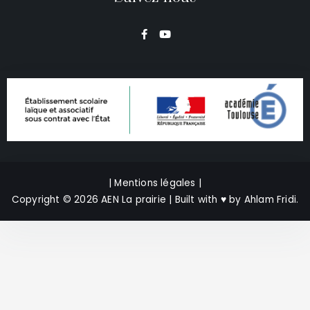
F
Y
a
o
c
u
e
t
b
u
o
b
o
e
k
-
f
| Mentions légales |
Copyright © 2026 AEN La prairie | Built with
♥
by
Ahlam Fridi
.