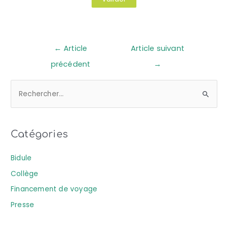
←
Article
Article suivant
précédent
→
R
e
c
Catégories
h
e
Bidule
r
Collège
c
Financement de voyage
h
Presse
e
r