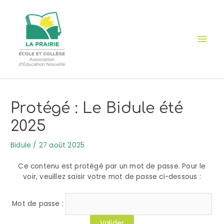
Aller
Cookies management panel
Men
au
contenu
prin
Navigation
de
l’article
Protégé : Le Bidule été
2025
Bidule
/
27 août 2025
Ce contenu est protégé par un mot de passe. Pour le
voir, veuillez saisir votre mot de passe ci-dessous :
Mot de passe :