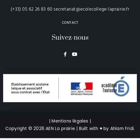
(+33) 05 62 26 83 60 secretariat@ecolecollege-laprairie.fr
CONTACT
Suivez-nous
F
Y
a
o
c
u
e
t
b
u
o
b
o
e
k
-
f
| Mentions légales |
Copyright © 2026 AEN La prairie | Built with
♥
by
Ahlam Fridi
.