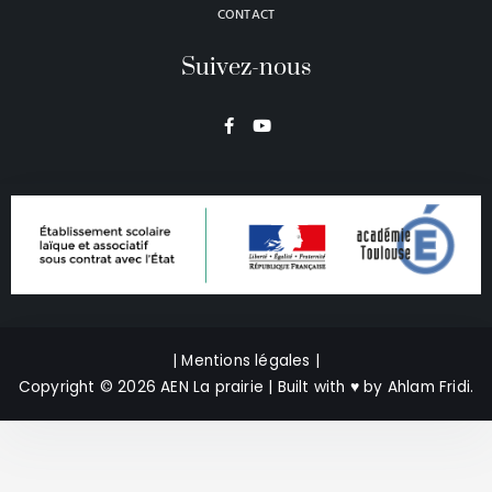
CONTACT
Suivez-nous
F
Y
a
o
c
u
e
t
b
u
o
b
o
e
k
-
f
| Mentions légales |
Copyright © 2026 AEN La prairie | Built with
♥
by
Ahlam Fridi
.