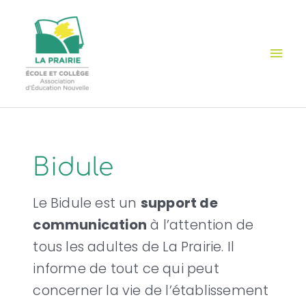
Aller
Cookies management panel
Men
au
contenu
prin
Pagination
des
publications
Bidule
Le Bidule est un
support de
communication
à l’attention de
tous les adultes de La Prairie. Il
informe de tout ce qui peut
concerner la vie de l’établissement