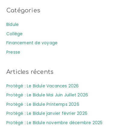
c
Catégories
h
e
Bidule
r
Collège
c
Financement de voyage
h
Presse
e
r
Articles récents
:
Protégé : Le Bidule Vacances 2026
Protégé : Le Bidule Mai Juin Juillet 2026
Protégé : Le Bidule Printemps 2026
Protégé : Le Bidule janvier février 2026
Protégé : Le Bidule novembre décembre 2025