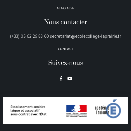
ALAE/ALSH
Nous contacter
(+33) 05 62 26 83 60 secretariat@ecolecollege-laprairie.fr
CONTACT
Suivez-nous
F
Y
a
o
c
u
e
t
b
u
o
b
o
e
k
-
f